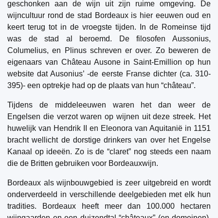
geschonken aan de wijn uit zijn ruime omgeving. De
wijncultuur rond de stad Bordeaux is hier eeuwen oud en
keert terug tot in de vroegste tijden. In de Romeinse tijd
was de stad al beroemd. De filosofen Aussonius,
Columelius, en Plinus schreven er over. Zo beweren de
eigenaars van Château Ausone in Saint-Emillion op hun
website dat Ausonius’ -de eerste Franse dichter (ca. 310-
395)- een optrekje had op de plaats van hun “château”.
Tijdens de middeleeuwen waren het dan weer de
Engelsen die verzot waren op wijnen uit deze streek. Het
huwelijk van Hendrik II en Eleonora van Aquitanië in 1151
bracht wellicht de dorstige drinkers van over het Engelse
Kanaal op ideeën. Zo is de “claret” nog steeds een naam
die de Britten gebruiken voor Bordeauxwijn.
Bordeaux als wijnbouwgebied is zeer uitgebreid en wordt
onderverdeeld in verschillende deelgebieden met elk hun
tradities. Bordeaux heeft meer dan 100.000 hectaren
wijngaarden en een duizendtal “châteaux” (en domeinen).