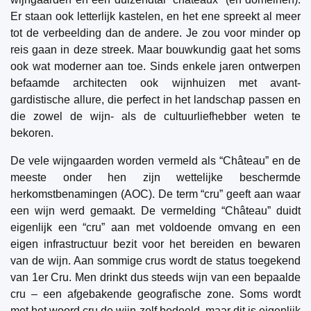
Er staan ook letterlijk kastelen, en het ene spreekt al meer
tot de verbeelding dan de andere. Je zou voor minder op
reis gaan in deze streek. Maar bouwkundig gaat het soms
ook wat moderner aan toe. Sinds enkele jaren ontwerpen
befaamde architecten ook wijnhuizen met avant-
gardistische allure, die perfect in het landschap passen en
die zowel de wijn- als de cultuurliefhebber weten te
bekoren.
De vele wijngaarden worden vermeld als “Château” en de
meeste onder hen zijn wettelijke beschermde
herkomstbenamingen (AOC). De term “cru” geeft aan waar
een wijn werd gemaakt. De vermelding “Château” duidt
eigenlijk een “cru” aan met voldoende omvang en een
eigen infrastructuur bezit voor het bereiden en bewaren
van de wijn. Aan sommige crus wordt de status toegekend
van 1er Cru. Men drinkt dus steeds wijn van een bepaalde
cru – een afgebakende geografische zone. Soms wordt
met het woord cru de wijn zelf bedoeld, maar dit is eigenlijk