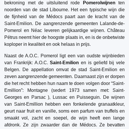
bekroning met de uitsluitend rode
Pomerolwijnen
ten
noorden van de stad Libourne. Het een typische wijn die
de fijnheid van de Médocs paart aan de kracht van de
Saint-Emilion. De aangrenzende gemeenten Lalande-de-
Pomerol en Néac leveren gelijkaardige wijnen. Château
Pétrus neemt hier de hoogste plaats in, en is de onbetwiste
koploper in kwaliteit en ook helaas in prijs.
Naast de A.O.C. Pomerol ligt een van oudste wijnbieden
van Frankrijk: A.O.C.
Saint-Emilion
en is geliefd bij vele
Belgen. De appellation omvat de stad Saint-Emilion en
zeven aangrenzende gemeenten. Daarnaast zijn er dorpen
die het recht hebben hun naam te doen volgen door “Saint-
Emillion”: Montagne (sedert 1973 samen met: Saint-
Georges en Parsac ), Lussac en Puisseguin. De wijnen
van Saint-Emillion hebben een fonkelende granaatkleur,
geurt naar fruit en vanille, soms een parfum van truffels en
smaakt vol, zacht en soepel, de wijn heeft een lange
afdronk. Ze zijn zwaarder dan de Médocs. Ze bevatten