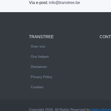
Via e-post:
info@transtree.be
TRANSTREE
CONT
Over ons
Ons helpen
Disclaimer
Privacy Policy
Cookies
Copyright 2026. All Rights Reserved by
www.coform