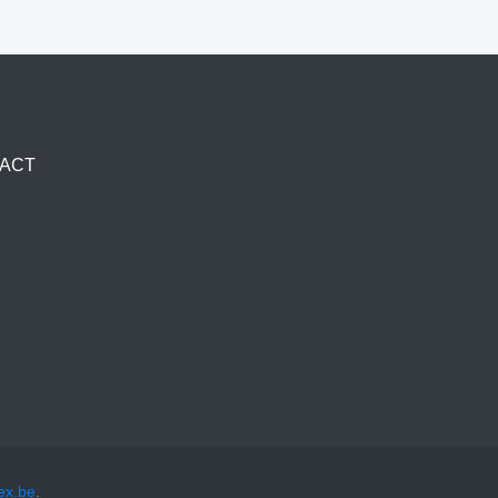
ACT
ex.be
.