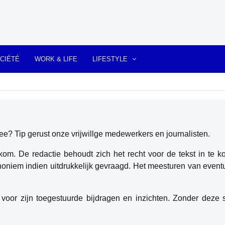
CIÉTÉ
WORK & LIFE
LIFESTYLE
ree? Tip gerust onze vrijwillge medewerkers en journalisten.
kom. De redactie behoudt zich het recht voor de tekst in te kor
oniem indien uitdrukkelijk gevraagd. Het meesturen van eventu
oor zijn toegestuurde bijdragen en inzichten. Zonder deze sp