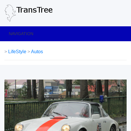
NAVIGATION
>
LifeStyle
>
Autos